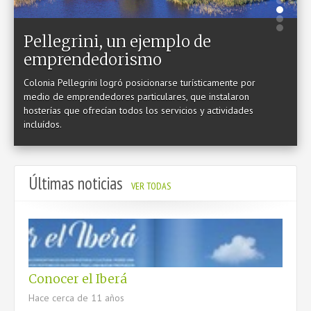
PRODUCCIÓN DE NATURALEZA
Pellegrini, un ejemplo de
CULTURA
emprendedorismo
DESTINO TURÍSTICO
Colonia Pellegrini logró posicionarse turísticamente por
medio de emprendedores particulares, que instalaron
INFORMACIÓN
hosterías que ofrecían todos los servicios y actividades
incluídos.
Últimas noticias
CONTACTO
VER TODAS
Conocer el Iberá
Hace cerca de 11 años