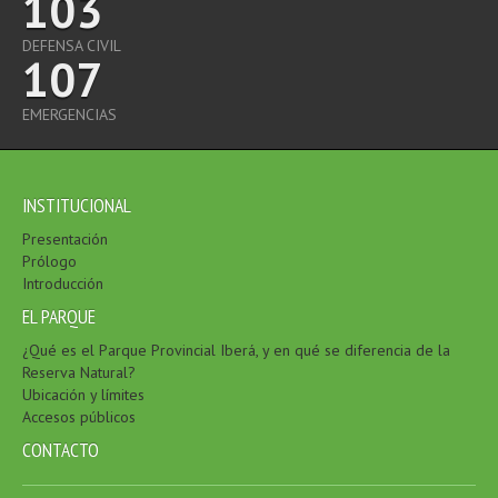
103
DEFENSA CIVIL
107
EMERGENCIAS
INSTITUCIONAL
Presentación
Prólogo
Introducción
EL PARQUE
¿Qué es el Parque Provincial Iberá, y en qué se diferencia de la
Reserva Natural?
Ubicación y límites
Accesos públicos
CONTACTO